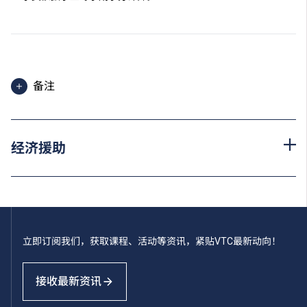
备注
申请人须於指定限期前缴付首期学费，并办妥注册手
续。如果有关课程被取消，所有已缴交费用将会发还。
经济援助
为增强对学生的学习支援，学院或会要求部分学生修读
衔接单元／增润课程；或需参加额外培训／实习，并缴
付所需费用。
学费水平会每年检讨。
立即订阅我们，获取课程、活动等资讯，紧贴VTC最新动向！
接收最新资讯