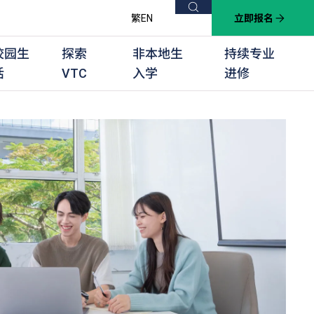
搜索
繁
EN
立即报名
校园生
探索
非本地生
持续专业
活
VTC
入学
进修
他课程
用学习课程
群培训计划
他专业课程
业考试及认可
徒及其他训练计划