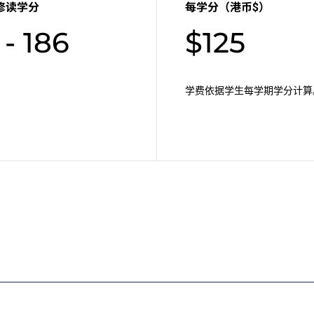
修读学分
每学分（港币$）
 - 186
$125
学费依据学生每学期学分计算
续。如果有关课程被取消，所有已缴交费用将会发还。
读衔接单元／增润课程；或需参加额外培训／实习，并缴付所需