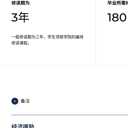
修读期为
毕业所需
3年
180
一般修读期为三年，学生须按学院的编排
修读课程。
备注
申请人须於指定限期前缴付首期学费，并办妥注册手
为增强对学生的学习支援，学院或会要求部分学生修
经济援助
学费水平会每年检讨。