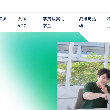
解课
入读
学费及奖助
资讯与活
VTC
学金
动
职前培训课程
职前培训
学费及资助
入学资讯
在职培训课程
在职培训
奖学金
学历程度
其
最新动态
全日制中六或以上
全日制中六或以上
全日制中六或以上
持续专业进修
持续专业进修
奖学金及奖励计划
学士学位
应
活动重温
全日制中三或以上
全日制中三或以上
全日制中三或以上
夜间兼读制
夜间兼读制
高级文凭
社
衔接学士学位
衔接学士学位
夜间兼读制
日间兼读制
日间兼读制
文凭
其
日间兼读制
证书
专
学