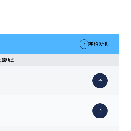
学科资讯
 上课地点
）
）