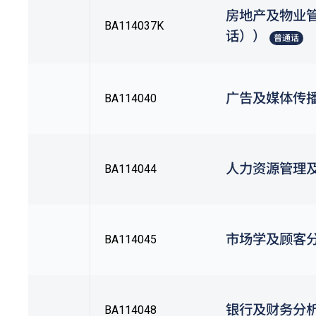
房地产及物业
BA114037K
话））
普通话
广告及媒体传
BA114040
人力资源管理
BA114044
市场学及顾客
BA114045
银行及财务分
BA114048