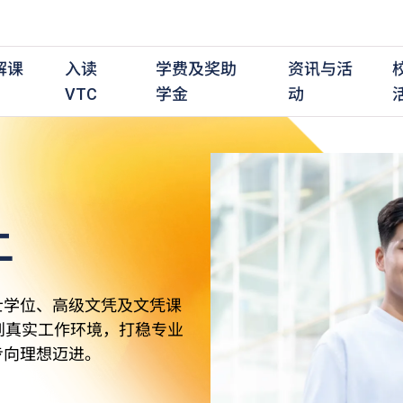
解课
入读
学费及奖助
资讯与活
VTC
学金
动
上
职前培训课程
职前培训
学费及资助
入学资讯
在职培训课程
在职培训
奖学金
学历程度
其
最新动态
全日制中六或以上
全日制中六或以上
全日制中六或以上
持续专业进修
持续专业进修
奖学金及奖励计划
学士学位
应
活动重温
全日制中三或以上
全日制中三或以上
全日制中三或以上
夜间兼读制
夜间兼读制
高级文凭
社
衔接学士学位
衔接学士学位
夜间兼读制
日间兼读制
日间兼读制
文凭
其
士学位、高级文凭及文凭课
日间兼读制
证书
专
到真实工作环境，打稳专业
学
步向理想迈进。