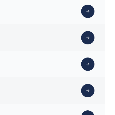
）
）
）
）