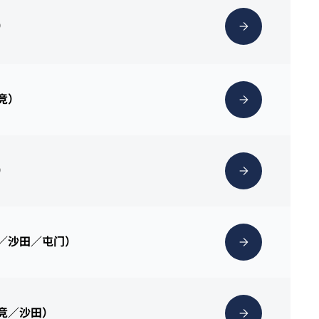
）
克竞）
）
塘／沙田／屯门）
克竞／沙田）