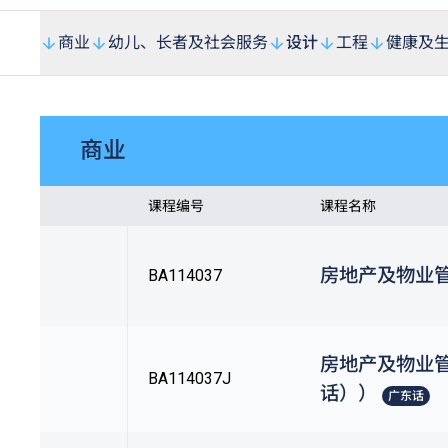
商业
幼儿、长者及社会服务
设计
工程
健康及
商业
课程编号
课程名称
房地产及物业
BA114037
房地产及物业
BA114037J
话））
广东话