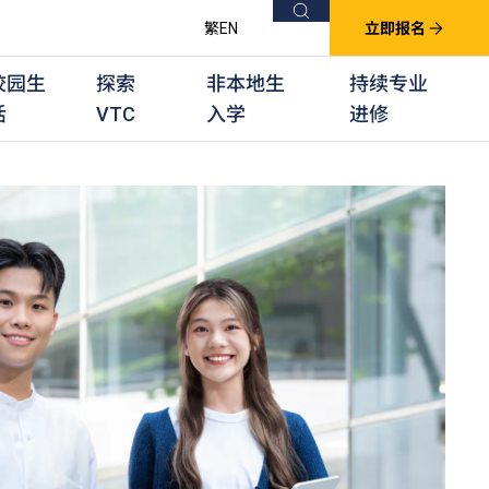
搜索
繁
EN
立即报名
校园生
探索
非本地生
持续专业
活
VTC
入学
进修
他课程
用学习课程
群培训计划
他专业课程
业考试及认可
徒及其他训练计划