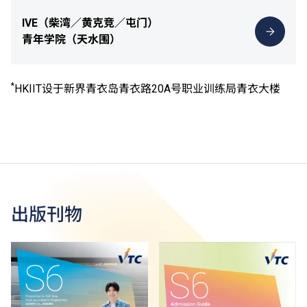
IVE（柴湾／黄克竞／屯门）
青年学院（天水围）
*
HKIIT设于新界青衣岛青衣路20A号职业训练局青衣大楼
出版刊物