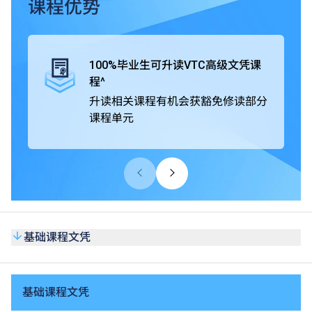
课程优势
毕业生可直升VTC高级文凭课程，并有机会获豁免修读部分
课程单元。
100%毕业生可升读VTC高级文凭课
此外，基础课程文凭获公务员事务局认可，在公务员聘任上
程^
被视为等同具备香港中学文凭考试（HKDSE）五科（包括
升读相关课程有机会获豁免修读部分
中国语文和英国语文科目）第2级成绩。同学亦可考虑修读
课程单元
选修单元「基础数学（三）」，以申请需具备等同HKDSE
数学科第2级或以上成绩的VTC高级文凭课程或香港公务员
职位。课程亦获多个专业团体认可，同学在达到个别课程的
要求后，可申请成为业界学会会员或获授予专业证书。
基础课程文凭
基础课程文凭