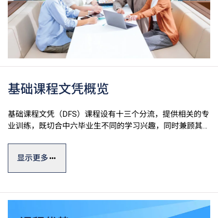
基础课程文凭概览
基础课程文凭（DFS）课程设有十三个分流，提供相关的专
业训练，既切合中六毕业生不同的学习兴趣，同时兼顾其升
学及就业的需要。课程强调专业及通用技能培训，由香港专
业教育学院（IVE）、香港知专设计学院（HKDI）、香港资
显示更多
讯科技学院（HKIIT）及青年学院（YC）开办，全属政府资
助。
基础课程文凭一般修读期为一年，设计强调专业及通用技能
培训，有助同学发挥潜能。