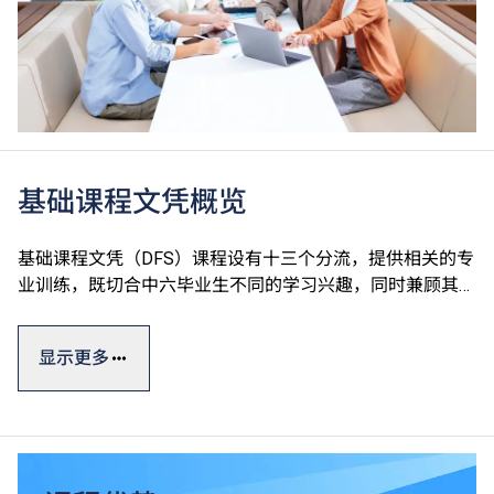
基础课程文凭概览
基础课程文凭（DFS）课程设有十三个分流，提供相关的专
业训练，既切合中六毕业生不同的学习兴趣，同时兼顾其升
学及就业的需要。课程强调专业及通用技能培训，由香港专
业教育学院（IVE）、香港知专设计学院（HKDI）、香港资
显示更多
讯科技学院（HKIIT）及青年学院（YC）开办，全属政府资
助。
基础课程文凭一般修读期为一年，设计强调专业及通用技能
培训，有助同学发挥潜能。