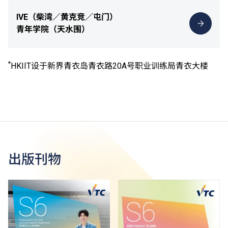
IVE（柴湾／黄克竞／屯门）
青年学院（天水围）
*
HKIIT设于新界青衣岛青衣路20A号职业训练局青衣大楼
出版刊物