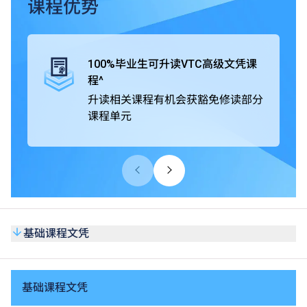
课程优势
毕业生可直升VTC高级文凭课程，并有机会获豁免修读部分
课程单元。
100%毕业生可升读VTC高级文凭课
此外，基础课程文凭获公务员事务局认可，在公务员聘任上
程^
被视为等同具备香港中学文凭考试（HKDSE）五科（包括
升读相关课程有机会获豁免修读部分
中国语文和英国语文科目）第2级成绩。同学亦可考虑修读
课程单元
选修单元「基础数学（三）」，以申请需具备等同HKDSE
数学科第2级或以上成绩的VTC高级文凭课程或香港公务员
职位。课程亦获多个专业团体认可，同学在达到个别课程的
要求后，可申请成为业界学会会员或获授予专业证书。
基础课程文凭
基础课程文凭