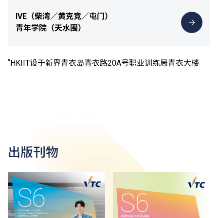
IVE（柴湾／黄克竞／屯门）
青年学院（天水围）
*
HKIIT设于新界青衣岛青衣路20A号职业训练局青衣大楼
出版刊物