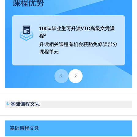
课程优势
毕业生可直升VTC高级文凭课程，并有机会获豁免修读部分
课程单元。
100%毕业生可升读VTC高级文凭课
此外，基础课程文凭获公务员事务局认可，在公务员聘任上
程^
被视为等同具备香港中学文凭考试（HKDSE）五科（包括
升读相关课程有机会获豁免修读部分
中国语文和英国语文科目）第2级成绩。同学亦可考虑修读
课程单元
选修单元「基础数学（三）」，以申请需具备等同HKDSE
数学科第2级或以上成绩的VTC高级文凭课程或香港公务员
职位。课程亦获多个专业团体认可，同学在达到个别课程的
要求后，可申请成为业界学会会员或获授予专业证书。
基础课程文凭
基础课程文凭