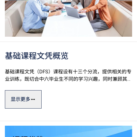
基础课程文凭概览
基础课程文凭（DFS）课程设有十三个分流，提供相关的专
业训练，既切合中六毕业生不同的学习兴趣，同时兼顾其升
学及就业的需要。课程强调专业及通用技能培训，由香港专
业教育学院（IVE）、香港知专设计学院（HKDI）、香港资
显示更多
讯科技学院（HKIIT）及青年学院（YC）开办，全属政府资
助。
基础课程文凭一般修读期为一年，设计强调专业及通用技能
培训，有助同学发挥潜能。