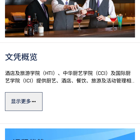
文凭概览
酒店及旅游学院（HTI）、中华厨艺学院（CCI）及国际厨
艺学院（ICI）提供厨艺、酒店、餐饮、旅游及活动管理相
关课程，一般修读期为一至两年。
显示更多
学院设有完善的训练设施，包括T酒店（训练酒店）、中西
式训练餐厅、多国菜系训练厨房、葡萄酒研习室、咖啡训练
工房、调酒工房等，透过款待真实客人累积实战经验。学院
更提供就业转介服务，提升学生投身专业的竞争力。