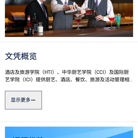
文凭概览
酒店及旅游学院（HTI）、中华厨艺学院（CCI）及国际厨
艺学院（ICI）提供厨艺、酒店、餐饮、旅游及活动管理相
关课程，一般修读期为一至两年。
显示更多
学院设有完善的训练设施，包括T酒店（训练酒店）、中西
式训练餐厅、多国菜系训练厨房、葡萄酒研习室、咖啡训练
工房、调酒工房等，透过款待真实客人累积实战经验。学院
更提供就业转介服务，提升学生投身专业的竞争力。