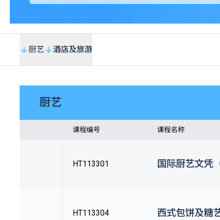
厨艺
酒店及旅游
厨艺
课程编号
课程名称
国际厨艺文凭（
HT113301
西式包饼及糖艺
HT113304