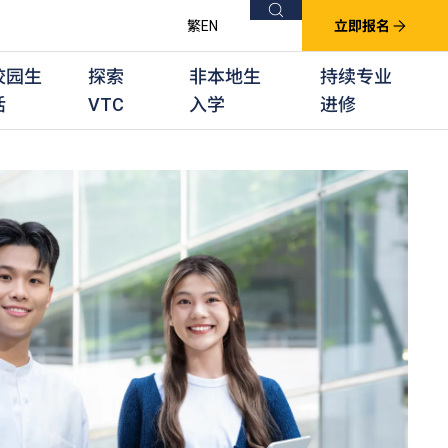
搜索
繁
EN
立即报名
校园生
探索
非本地生
持续专业
活
VTC
入学
进修
他课程
用学习课程
群培训计划
他专业课程
业考试及认可
徒及其他训练计划