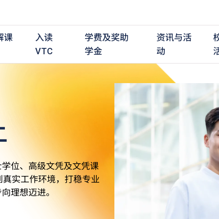
解课
入读
学费及奖助
资讯与活
VTC
学金
动
上
职前培训课程
职前培训
学费及资助
入学资讯
在职培训课程
在职培训
奖学金
学历程度
其
最新动态
全日制中六或以上
全日制中六或以上
全日制中六或以上
持续专业进修
持续专业进修
奖学金及奖励计划
学士学位
应
活动重温
全日制中三或以上
全日制中三或以上
全日制中三或以上
夜间兼读制
夜间兼读制
高级文凭
社
衔接学士学位
衔接学士学位
夜间兼读制
日间兼读制
日间兼读制
文凭
其
士学位、高级文凭及文凭课
日间兼读制
证书
专
到真实工作环境，打稳专业
学
步向理想迈进。