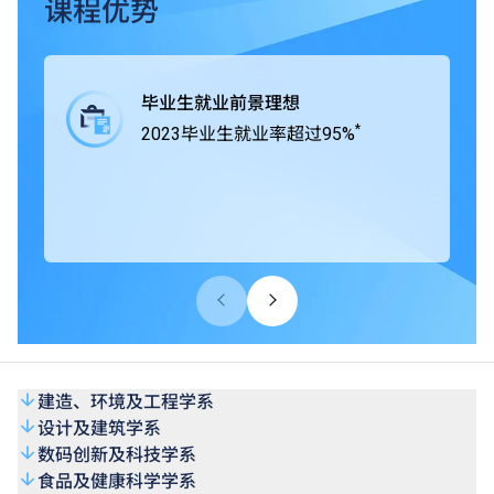
业界紧密合作，在课程中为学生提供工作综合学习（Work-
课程优势
integrated Learning, WIL），学生得以通过专题研习积极与
业界合作，获取实战经验，所掌握的专业技术及知识可以应
付将来投身职场时面对的各项挑战。
毕业生就业前景理想
*
2023毕业生就业率超过95%
THEi高科院所有学士学位课程均获香港学术及职业资历评
审局（HKCAAVQ）认可，部份课程更得到相关专业团体及
组织认证。
建造、环境及工程学系
设计及建筑学系
数码创新及科技学系
食品及健康科学学系