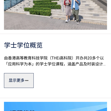
学士学位概览
由香港高等教育科技学院（THEi高科院）开办共20多个以
「应用科学为本」的学士学位课程，涵盖产品及时装设计、
运动及国际项目管理、数码建筑及设备工程、园艺树艺及园
境管理、中医药及食品科学、酒店餐饮管理及科技应用和数
显示更多
码科技及创新商业七大学术领域。
学士学位课程一般修读期为四年，课程糅合实际应用与理论
知识，透过应用科学为本的教学方式及着重应用的课程设
计，确保学生能够做到融会贯通，学以致用。THEi透过与