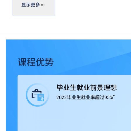
学士学位课程一般修读期为四年，课程糅合实际应用与理
显示更多
计，确保学生能够做到融会贯通，学以致用。THEi透过与
integrated Learning, WIL），学生得以通过
应付将来投身职场时面对的各项挑战。
THEi高科院所有学士学位课程均获香港学术及职业资历评
组织认证。
课程优势
毕业生就业前景理想
*
2023毕业生就业率超过95%