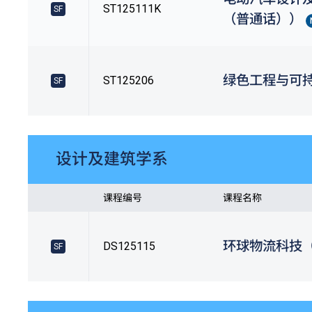
ST125111K
SF
（普通话））
绿色工程与可
ST125206
SF
设计及建筑学系
课程编号
课程名称
环球物流科技
DS125115
SF