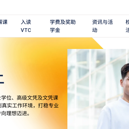
解课
入读
学费及奖助
资讯与活
VTC
学金
动
上
职前培训课程
职前培训
学费及资助
入学资讯
在职培训课程
在职培训
奖学金
学历程度
其
最新动态
全日制中六或以上
全日制中六或以上
全日制中六或以上
持续专业进修
持续专业进修
奖学金及奖励计划
学士学位
应
活动重温
全日制中三或以上
全日制中三或以上
全日制中三或以上
夜间兼读制
夜间兼读制
高级文凭
社
衔接学士学位
衔接学士学位
夜间兼读制
日间兼读制
日间兼读制
文凭
其
士学位、高级文凭及文凭课
日间兼读制
证书
专
到真实工作环境，打稳专业
学
步向理想迈进。