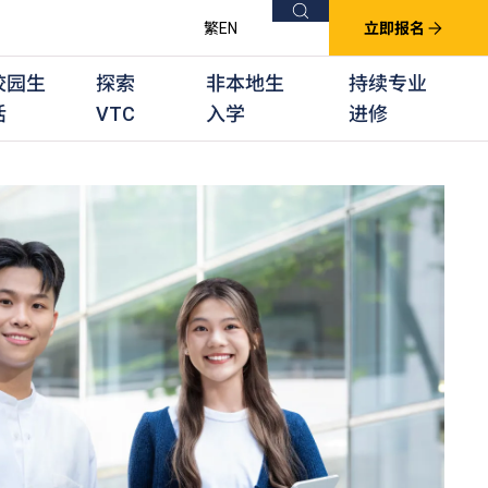
搜索
繁
EN
立即报名
校园生
探索
非本地生
持续专业
活
VTC
入学
进修
他课程
用学习课程
群培训计划
他专业课程
业考试及认可
徒及其他训练计划