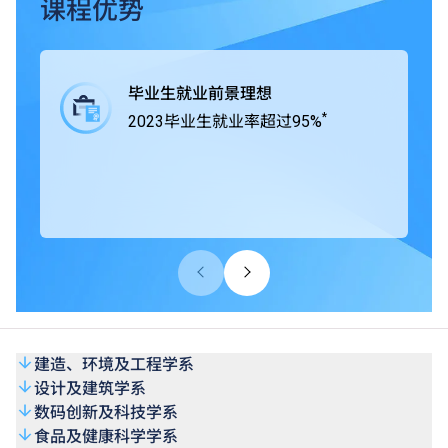
业界紧密合作，在课程中为学生提供工作综合学习（Work-
课程优势
integrated Learning, WIL），学生得以通过专题研习积极与
业界合作，获取实战经验，所掌握的专业技术及知识可以应
付将来投身职场时面对的各项挑战。
毕业生就业前景理想
*
2023毕业生就业率超过95%
THEi高科院所有学士学位课程均获香港学术及职业资历评
审局（HKCAAVQ）认可，部份课程更得到相关专业团体及
组织认证。
建造、环境及工程学系
设计及建筑学系
数码创新及科技学系
食品及健康科学学系