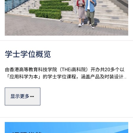
学士学位概览
由香港高等教育科技学院（THEi高科院）开办共20多个以
「应用科学为本」的学士学位课程，涵盖产品及时装设计、
运动及国际项目管理、数码建筑及设备工程、园艺树艺及园
境管理、中医药及食品科学、酒店餐饮管理及科技应用和数
显示更多
码科技及创新商业七大学术领域。
学士学位课程一般修读期为四年，课程糅合实际应用与理论
知识，透过应用科学为本的教学方式及着重应用的课程设
计，确保学生能够做到融会贯通，学以致用。THEi透过与