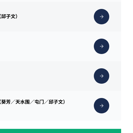
（邱子文）
（葵芳／天水围／屯门／邱子文）