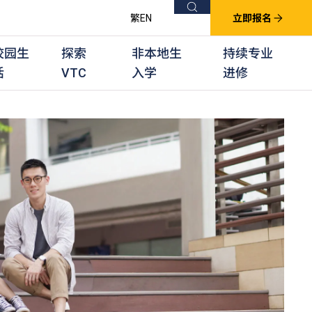
搜索
繁
EN
立即报名
校园生
探索
非本地生
持续专业
活
VTC
入学
进修
他课程
用学习课程
群培训计划
他专业课程
业考试及认可
徒及其他训练计划