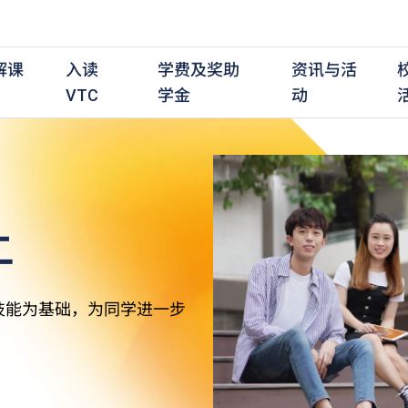
解课
入读
学费及奖助
资讯与活
VTC
学金
动
上
职前培训课程
职前培训
学费及资助
入学资讯
在职培训课程
在职培训
奖学金
学历程度
其
最新动态
全日制中六或以上
全日制中六或以上
全日制中六或以上
持续专业进修
持续专业进修
奖学金及奖励计划
学士学位
应
活动重温
全日制中三或以上
全日制中三或以上
全日制中三或以上
夜间兼读制
夜间兼读制
高级文凭
社
衔接学士学位
衔接学士学位
夜间兼读制
日间兼读制
日间兼读制
文凭
其
技能为基础，为同学进一步
日间兼读制
证书
专
学