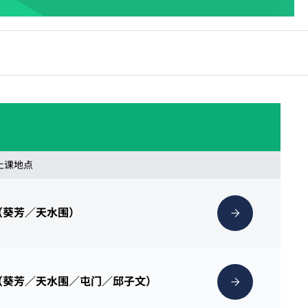
 上课地点
（葵芳／天水围）
（葵芳／天水围／屯门／邱子文）