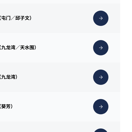
（屯门／邱子文）
（九龙湾／天水围）
（九龙湾）
（葵芳）