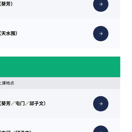
（葵芳）
（天水围）
 上课地点
（葵芳／屯门／邱子文）