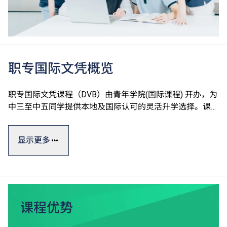
职专国际文凭概览
职专国际文凭课程（DVB）由青年学院(国际课程) 开办，为
中三至中五同学提供本地及国际认可的灵活升学选择。课程
以英语授课及评核，学生修读国际普通中学教育文凭
（IGCSE）水平的英文、中文及数学单元，建立良好基础后
显示更多
有助于本地及其他地方升学。
职专国际文凭一般修读期为三年，课程参照国际标准，其中
的设计、工程、运动的专业单元皆采用英国BTEC第三级延
伸文凭课程，学生可按兴趣选修，并透过专题研习提升知识
和技能。
课程优势