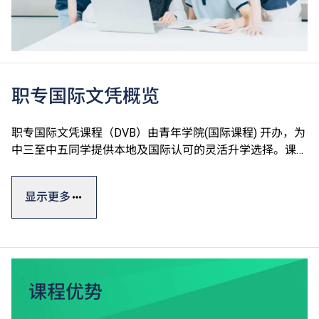
职专国际文凭概览
职专国际文凭课程（DVB）由青年学院(国际课程) 开办，为
中三至中五同学提供本地及国际认可的灵活升学选择。课程
以英语授课及评核，学生修读国际普通中学教育文凭
（IGCSE）水平的英文、中文及数学单元，建立良好基础后
显示更多
有助于本地及其他地方升学。
职专国际文凭一般修读期为三年，课程参照国际标准，其中
的设计、工程、运动的专业单元皆采用英国BTEC第三级延
伸文凭课程，学生可按兴趣选修，并透过专题研习提升知识
和技能。
课程优势