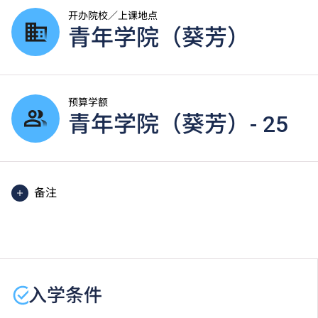
开办院校／上课地点
青年学院（葵芳）
预算学额
青年学院（葵芳）- 25
备注
每学年一般修读3个学期，视乎同学学习进度及成绩而
定。
课程中有部份单元是以中文授课及评核。
学生或须于其他VTC院校上课。VTC可因应情况取消任
入学条件
何课程、修正课程名称、内容或更改开办课程的院校／
分校／上课地点。