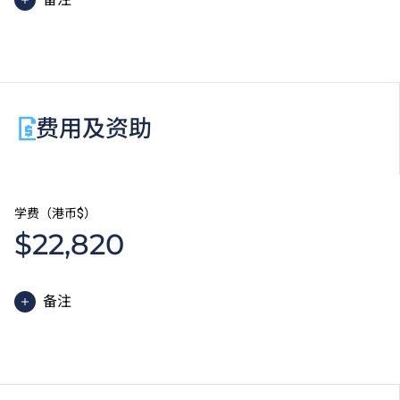
职专文凭学生如在香港中学文凭考试数学科未考获第二
级或以上成绩，可考虑修读选修单元「数学3E：升学
选修单元」，以符合申请入学条件包括中学文凭考试数
学科第二级或以上成绩的VTC高级文凭课程。
费用及资助
学费（港币$）
$22,820
备注
职专文凭课程的一般修读期为一年，全年学费分两期缴
付。每期学费为港币$11,410。
除学费外，学生须缴交其他费用如保证金及学生会年