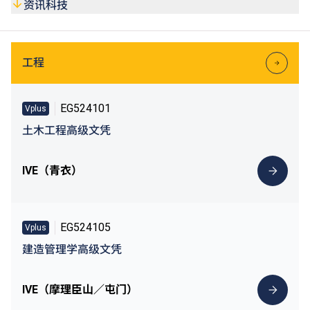
资助详情请参阅Vplus专才进修资助
资讯科技
(https://vplus.vtc.edu.hk)
或VTC终身学习
(https://lifelonglearning.vtc.edu.hk)
网站。
工程
EG524101
Vplus
土木工程高级文凭
IVE（青衣）
EG524105
Vplus
建造管理学高级文凭
IVE（摩理臣山／屯门）