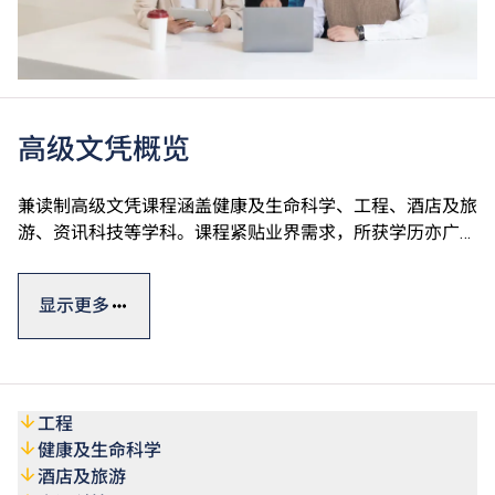
高级文凭概览
兼读制高级文凭课程涵盖健康及生命科学、工程、酒店及旅
游、资讯科技等学科。课程紧贴业界需求，所获学历亦广受
认可。课程一般于每年五月开始接受入学申请。选择修读指
定课程的学生可申请Vplus专才进修资助，并获政府资助高
显示更多
#
达60%的学费。
此外，VTC持续专业进修亦提供多元化终身学习短期课程，
涵盖人工智能、数码科技应用、可再生能源等热门专业范
畴，合资格VTC毕业生及学生入读指定终身学习课程可获最
工程
#
多50%学费减免，上限为港币1,000元。
健康及生命科学
酒店及旅游
#