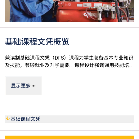
基础课程文凭概览
兼读制基础课程文凭（DFS）课程为学生装备基本专业知识
及技能，兼顾就业及升学需要。课程设计强调通用技能培
训，有助同学发挥潜能，并为继续进修奠下基础。
显示更多
毕业生可直升VTC高级文凭课程，并有机会获豁免修读部分
课程单元。
此外，基础课程文凭获公务员事务局认可，在公务员聘任上
被视为等同具备香港中学文凭考试（HKDSE）五科（包括
基础课程文凭
中国语文和英国语文科目）第2级成绩。同学亦可考虑修读
选修单元「基础数学（三）」，以申请需具备等同HKDSE