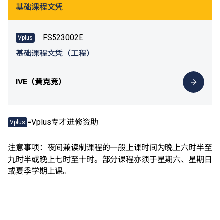
数学科第2级或以上成绩的VTC高级文凭课程或香港公务员
基础课程文凭
职位。
FS523002E
Vplus
基础课程文凭（工程）
IVE（黄克竞）
=Vplus专才进修资助
Vplus
注意事项：夜间兼读制课程的一般上课时间为晚上六时半至
九时半或晚上七时至十时。部分课程亦须于星期六、星期日
或夏季学期上课。