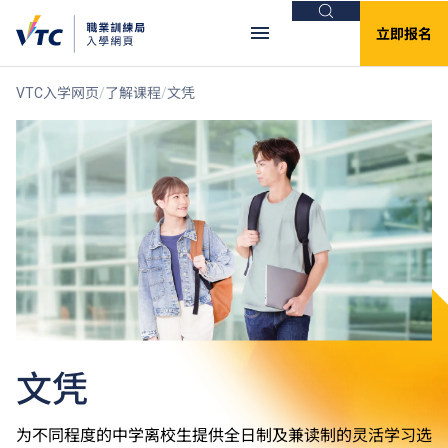
搜索
立即报名
VTC入学网页
了解课程
文凭
文凭
为不同程度的中学离校生提供全日制及兼读制的灵活学习选