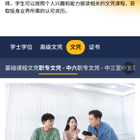
择，学生可以按照个人兴趣和能力报读相关的文凭课程，获
取投身业界所需的认可资历。
学士学位
高级文凭
文凭
证书
基础课程文凭
职专文凭 - 中六
职专文凭 - 中三至中五
职