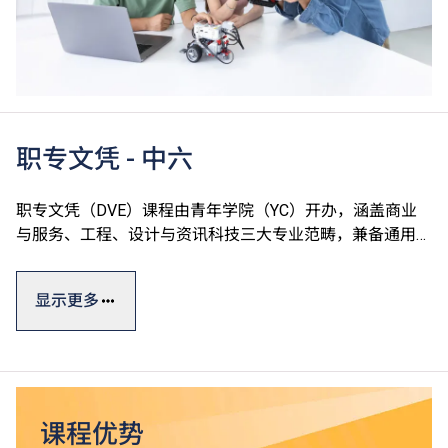
职专文凭 - 中六
职专文凭（DVE）课程由青年学院（YC）开办，涵盖商业
与服务、工程、设计与资讯科技三大专业范畴，兼备通用技
能、专业及个人发展单元，切合学生的广泛兴趣和行业需
求，达至升学、就业双目标。
显示更多
职专文凭课程一般修读期为一年，部份单元以中文授课及评
核。课程设计参照有关行业的实际需求及政府的资历级别通
用指标，资历广获认可。
*
毕业生可升读VTC高级文凭课程
，升读相关课程更有机会
课程优势
^