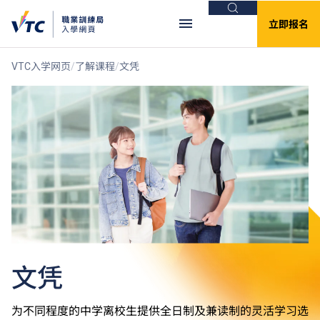
搜索
立即报名
VTC入学网页
了解课程
文凭
文凭
为不同程度的中学离校生提供全日制及兼读制的灵活学习选