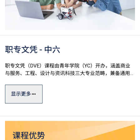
职专文凭 - 中六
职专文凭（DVE）课程由青年学院（YC）开办，涵盖商业
与服务、工程、设计与资讯科技三大专业范畴，兼备通用技
能、专业及个人发展单元，切合学生的广泛兴趣和行业需
求，达至升学、就业双目标。
显示更多
职专文凭课程一般修读期为一年，部份单元以中文授课及评
核。课程设计参照有关行业的实际需求及政府的资历级别通
用指标，资历广获认可。
*
毕业生可升读VTC高级文凭课程
，升读相关课程更有机会
课程优势
^