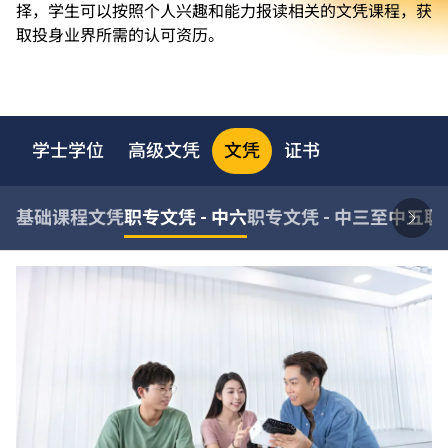
择，学生可以按照个人兴趣和能力报读相关的文凭课程，获
取投身业界所需的认可资历。
学士学位
高级文凭
文凭
证书
基础课程文凭
职专文凭 - 中六
职专文凭 - 中三至中五
职