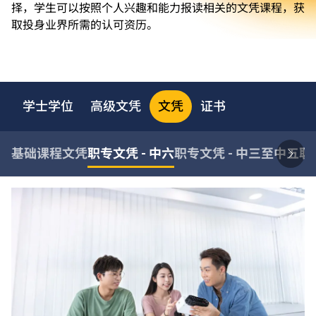
择，学生可以按照个人兴趣和能力报读相关的文凭课程，获
取投身业界所需的认可资历。
学士学位
高级文凭
文凭
证书
基础课程文凭
职专文凭 - 中六
职专文凭 - 中三至中五
职