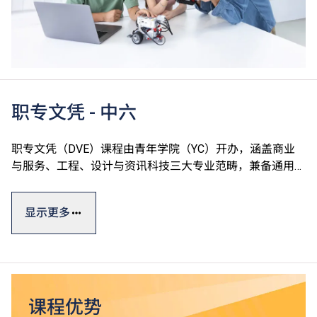
职专文凭 - 中六
职专文凭（DVE）课程由青年学院（YC）开办，涵盖商业
与服务、工程、设计与资讯科技三大专业范畴，兼备通用技
能、专业及个人发展单元，切合学生的广泛兴趣和行业需
求，达至升学、就业双目标。
显示更多
职专文凭课程一般修读期为一年，部份单元以中文授课及评
核。课程设计参照有关行业的实际需求及政府的资历级别通
用指标，资历广获认可。
*
毕业生可升读VTC高级文凭课程
，升读相关课程更有机会
课程优势
^