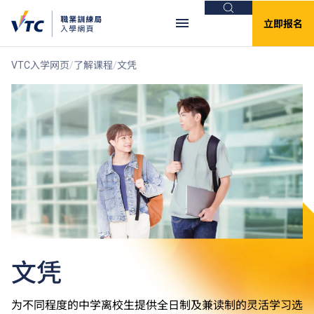
搜索
立即报名
VTC入学网页
了解课程
文凭
文凭
为不同程度的中学离校生提供全日制及兼读制的灵活学习选