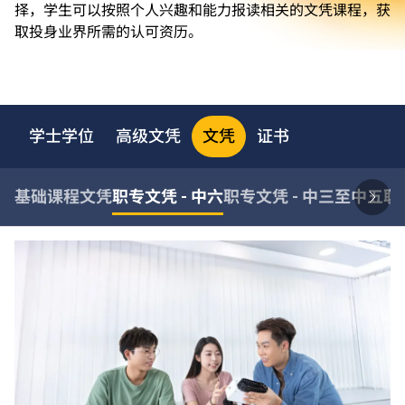
择，学生可以按照个人兴趣和能力报读相关的文凭课程，获
取投身业界所需的认可资历。
学士学位
高级文凭
文凭
证书
基础课程文凭
职专文凭 - 中六
职专文凭 - 中三至中五
职