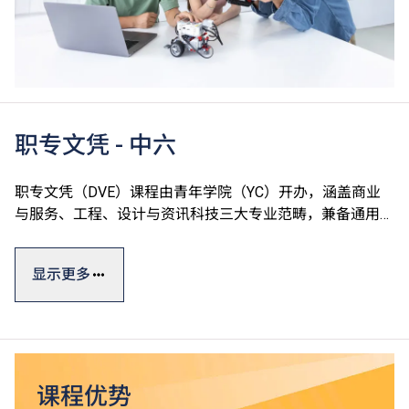
职专文凭 - 中六
职专文凭（DVE）课程由青年学院（YC）开办，涵盖商业
与服务、工程、设计与资讯科技三大专业范畴，兼备通用技
能、专业及个人发展单元，切合学生的广泛兴趣和行业需
求，达至升学、就业双目标。
显示更多
职专文凭课程一般修读期为一年，部份单元以中文授课及评
核。课程设计参照有关行业的实际需求及政府的资历级别通
用指标，资历广获认可。
*
毕业生可升读VTC高级文凭课程
，升读相关课程更有机会
课程优势
^