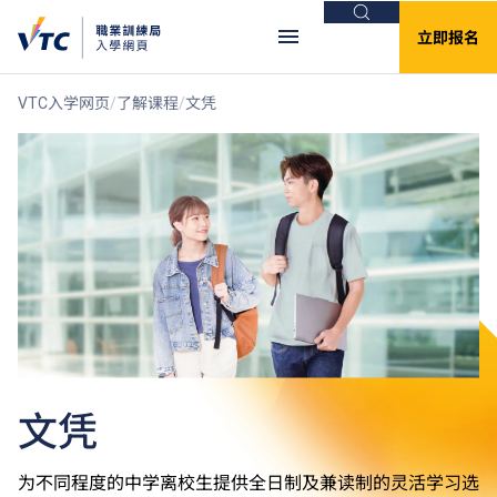
搜索
立即报名
VTC入学网页
了解课程
文凭
文凭
为不同程度的中学离校生提供全日制及兼读制的灵活学习选