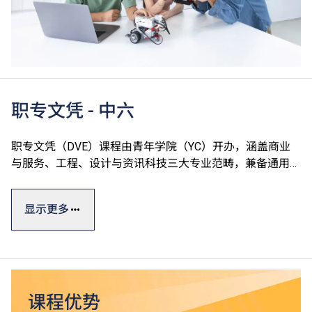
职专文凭 - 中六
职专文凭（DVE）课程由青年学院（YC）开办，涵盖商业
与服务、工程、设计与资讯科技三大专业范畴，兼备通用技
能、专业及个人发展单元，切合学生的广泛兴趣和行业需
求，达至升学、就业双目标。
显示更多
职专文凭课程一般修读期为一年，部份单元以中文授课及评
核。课程设计参照有关行业的实际需求及政府的资历级别通
用指标，资历广获认可。
*
毕业生可升读VTC高级文凭课程
，升读相关课程更有机会
课程优势
^