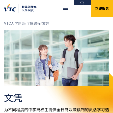
搜索
立即报名
VTC入学网页
了解课程
文凭
文凭
为不同程度的中学离校生提供全日制及兼读制的灵活学习选