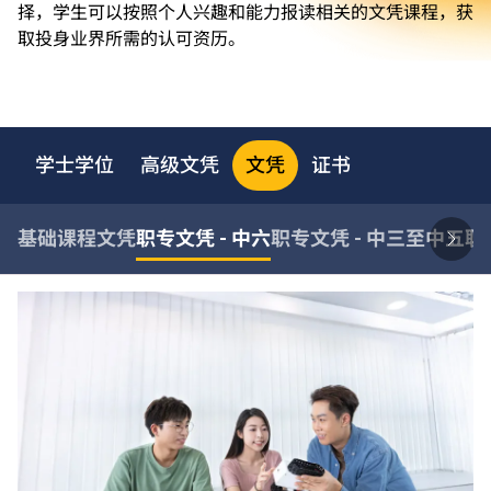
择，学生可以按照个人兴趣和能力报读相关的文凭课程，获
取投身业界所需的认可资历。
学士学位
高级文凭
文凭
证书
基础课程文凭
职专文凭 - 中六
职专文凭 - 中三至中五
职