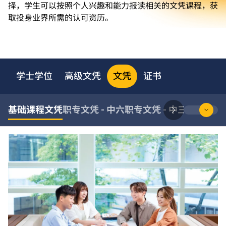
择，学生可以按照个人兴趣和能力报读相关的文凭课程，获
取投身业界所需的认可资历。
学士学位
高级文凭
文凭
证书
基础课程文凭
职专文凭 - 中六
职专文凭 - 中三至中五
职