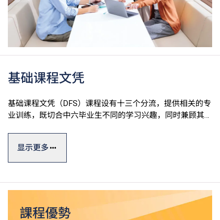
基础课程文凭
基础课程文凭（DFS）课程设有十三个分流，提供相关的专
业训练，既切合中六毕业生不同的学习兴趣，同时兼顾其升
学及就业的需要。课程强调专业及通用技能培训，由香港专
业教育学院（IVE）、香港知专设计学院（HKDI）、香港资
显示更多
讯科技学院（HKIIT）及青年学院（YC）开办，全属政府资
助。
基础课程文凭一般修读期为一年，设计强调专业及通用技能
培训，有助同学发挥潜能。
課程優勢