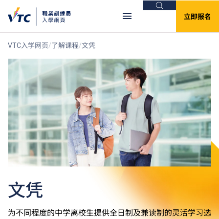
搜索
立即报名
VTC入学网页
了解课程
文凭
文凭
为不同程度的中学离校生提供全日制及兼读制的灵活学习选