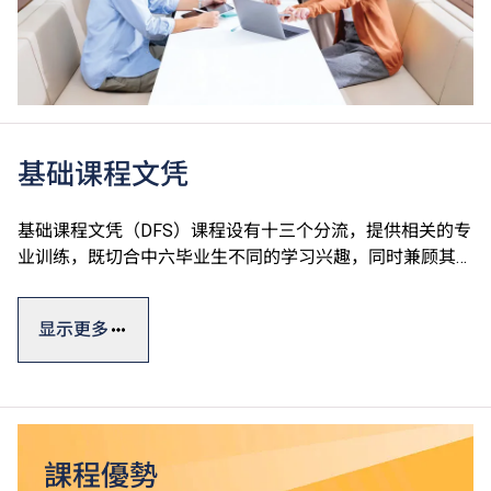
基础课程文凭
基础课程文凭（DFS）课程设有十三个分流，提供相关的专
业训练，既切合中六毕业生不同的学习兴趣，同时兼顾其升
学及就业的需要。课程强调专业及通用技能培训，由香港专
业教育学院（IVE）、香港知专设计学院（HKDI）、香港资
显示更多
讯科技学院（HKIIT）及青年学院（YC）开办，全属政府资
助。
基础课程文凭一般修读期为一年，设计强调专业及通用技能
培训，有助同学发挥潜能。
課程優勢