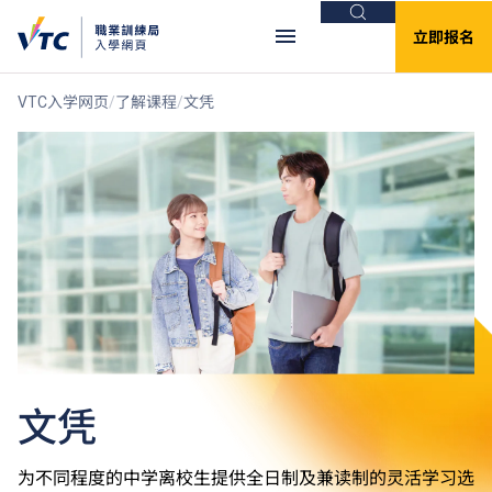
搜索
立即报名
VTC入学网页
了解课程
文凭
文凭
为不同程度的中学离校生提供全日制及兼读制的灵活学习选