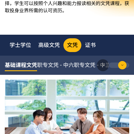
择，学生可以按照个人兴趣和能力报读相关的文凭课程，获
取投身业界所需的认可资历。
学士学位
高级文凭
文凭
证书
基础课程文凭
职专文凭 - 中六
职专文凭 - 中三至中五
职