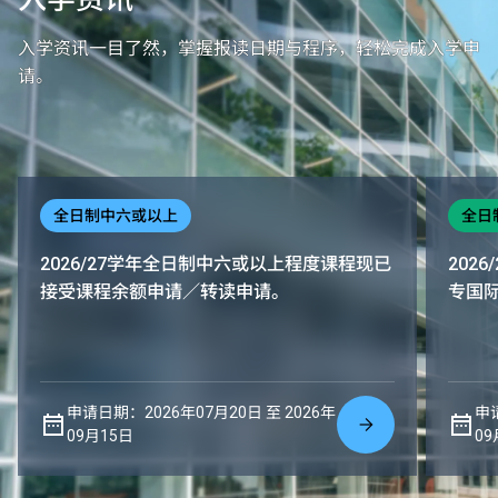
入学资讯一目了然，掌握报读日期与程序，轻松完成入学申
请。
全日制中六或以上
全日
2026/27学年全日制中六或以上程度课程现已
202
接受课程余额申请／转读申请。
专国
申请日期：2026年07月20日 至 2026年
申请
09月15日
09