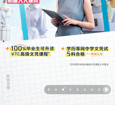
更
多
内
容