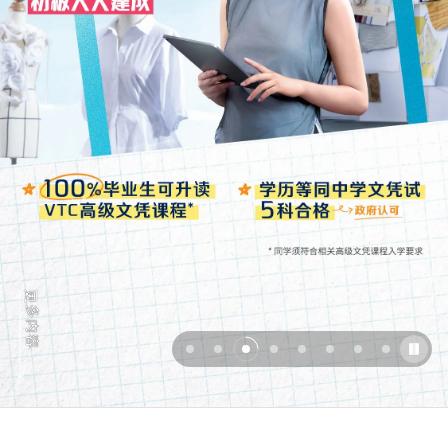
更
多
内
容