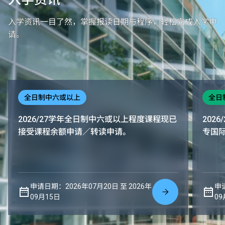
入学资讯一目了然，掌握报读日期与程序，轻松完成入学申
请。
全日制中六或以上
全日
2026/27学年全日制中六或以上程度课程现已
202
接受课程余额申请／转读申请。
专国
申请日期：2026年07月20日 至 2026年
申请
09月15日
09